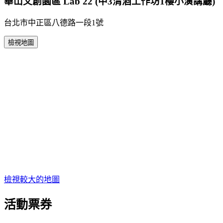
華山文創園區 Lab 22 (中3清酒工作坊1樓小演講廳)
台北市中正區八德路一段1號
檢視地圖
檢視較大的地圖
活動票券