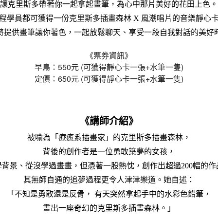
讓克里斯多帶著你一起拿起畫筆，為心中那片美好的花田上色。
程學員都可獲得一份克里斯多插畫森林 X 風潮唱片的音樂靜心
將提供畫筆讓你著色，一起放鬆聊天、享受一段自我對話的美好
《票券資訊》
早鳥：550元 (可獲得靜心卡一張+水筆一隻)
定價：650元 (可獲得靜心卡一張+水筆一隻)
《講師介紹》
被喻為「療癒系插畫家」的克里斯多插畫森林，
背後的創作者是一位勇敢築夢的女孩，
學背景、從沒學過畫畫，但憑著一股熱忱，創作出超過200幅的作
其無師自通的追夢過程更令人津津樂道。她自述：
「不知是勇敢還是反骨， 有天突然拿起手中的水彩色鉛筆，
畫出一座奇幻的克里斯多插畫森林。」